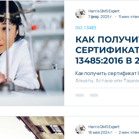
Harris QMS Expert
7 февр. 2025 г.
11 мин. чте
ISO 13485
КАК ПОЛУЧИ
СЕРТИФИКАТ
13485:2016 В 2
ПОШАГОВОЕ
Как получить сертификат I
РУКОВОДСТВ
Алматы, Астане или Ташкен
поддержка, несколько па
КАЗАХСТАНЕ
консалтинг для экспортё
ВОЗМОЖНОСТ
ЛАЙФХАКИ
Harris QMS Expert
16 мая 2024 г.
2 мин. чте