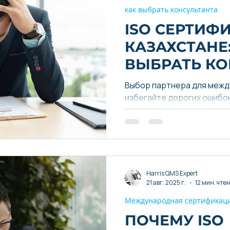
как выбрать консультанта
ISO СЕРТИФ
КАЗАХСТАНЕ:
ВЫБРАТЬ КО
ПО МЕЖДУН
Выбор партнера для межд
СЕРТИФИКАЦ
избегайте дорогих ошибок
листами для компаний Каз
2026 г. ДЛЯ 
ЦЕНТРАЛЬН
Harris QMS Expert
21 авг. 2025 г.
12 мин. чте
Международная сертификац
ПОЧЕМУ ISO