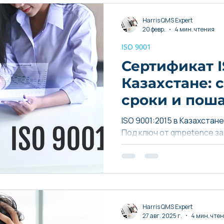
Harris QMS Expert
20 февр.
4 мин. чтения
ISO 9001
Сертификат I
Казахстане: 
сроки и пош
для бизнеса
ISO 9001:2015 в Казахстан
Под ключ от qmpetence за 
Harris QMS Expert
27 авг. 2025 г.
4 мин. чте