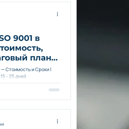
SO 9001 в
стоимость,
аговый план
е — Стоимость и Сроки |
15 - 25 дней
ния