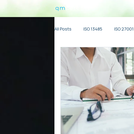
qm
petence
All Posts
ISO 13485
ISO 27001
Участие в тендерах
ISO 900
ISO Казахстан
Центральная
ИИ/AI/ML/GenAI
ISO 45001