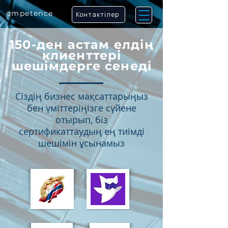
qm
petence
Контактілер
150-ден астам елдің
клиенттері
шешімдерге сенеді
Сіздің бизнес мақсаттарыңыз
бен үміттеріңізге сүйене
отырып, біз
сертификаттаудың ең тиімді
шешімін ұсынамыз