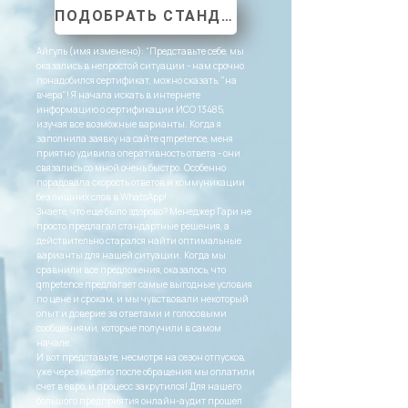
ПОДОБРАТЬ СТАНДАРТ
Айгуль (имя изменено): “Представьте себе, мы
оказались в непростой ситуации - нам срочно
понадобился сертификат, можно сказать, "на
вчера"! Я начала искать в интернете
информацию о сертификации ИСО 13485,
изучая все возможные варианты. Когда я
заполнила заявку на сайте qmpetence, меня
приятно удивила оперативность ответа - они
связались со мной очень быстро. Особенно
порадовала скорость ответов и коммуникации
без лишних слов в WhatsApp!
Знаете, что еще было здорово? Менеджер Гари не
просто предлагал стандартные решения, а
действительно старался найти оптимальные
варианты для нашей ситуации. Когда мы
сравнили все предложения, оказалось, что
qmpetence предлагает самые выгодные условия
по цене и срокам, и мы чувствовали некоторый
опыт и доверие за ответами и голосовыми
сообщениями, которые получили в самом
начале.
И вот представьте, несмотря на сезон отпусков,
уже через неделю после обращения мы оплатили
счет в евро, и процесс закрутился! Для нашего
большого предприятия онлайн-аудит прошел