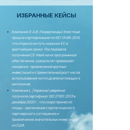
ИЗБРАННЫЕ КЕЙСЫ
Компания S. A.B. (Нидерланды) блестяще
прошла сертификацию по ISO 13485:2016,
что открыло им путь на рынок ЕС в
кратчайшие сроки. Последовала
получение CE-Mark на их программное
обеспечение, а результат превзошел
ожидания: привлечение крупных
инвестиций и стремительный рост числа
использования почти до впечатляющих 4
миллионов.
Компания L. (Украина) уверенно
получила сертификат ISO 27001:2013 в
декабре 2020 г., что скоро принесло
плоды - заключение стратегического
партнерского соглашения и
привлечение значительных инвестиций
из США.