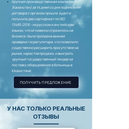
Крупная производственная компания D.
(Казахстан) за 14 дней со дня подписания
договора с органом прошла аудит и
получила два
сертификат
по ISO
13485:2016 - на русском и английском
языках, что мгновенно отразилось на
бизнесе: была пройдена важная
проверка госрегулятора, что позволило
существенно расширить присутствие на
рынке, нарастив продажи, и выиграть
крупный государственный тендер на
поставку оборудования в больницы в
Казахстане.
ПОЛУЧИТЬ ПРЕДЛОЖЕНИЕ
У НАС ТОЛЬКО РЕАЛЬНЫЕ
ОТЗЫВЫ