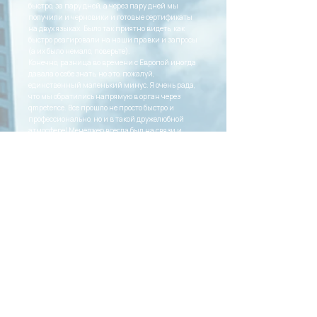
быстро, за пару дней, а через пару дней мы
получили и черновики и готовые сертификаты
на двух языках. Было так приятно видеть, как
быстро реагировали на наши правки и запросы
(а их было немало, поверьте).
Конечно, разница во времени с Европой иногда
давала о себе знать, но это, пожалуй,
единственный маленький минус. Я очень рада,
что мы обратились напрямую в орган через
qmpetence. Все прошло не просто быстро и
профессионально, но и в такой дружелюбной
атмосфере! Менеджер всегда был на связи и
оперативно находил решения наших вопросов.
Знаете что? Я с удовольствием порекомендую
qmpetence своим коллегам. У нас есть с чем
сравнить, и это команда действительно
выделяется на рынке!”
Маргулан А. (имя изменено):
"Мы обратились в qmpetence с задачей
сертифицировать нашу мобильную апу и
получить СЕ-маркировку для выхода на рынок
ЕС. Честно, сначала думали, что этого будет
достаточно, но оказалось, что ISO 13485 серьезно
увеличивает шансы на успех и снимает многие
препоны в регистрации у госорганов ЕС. В
итоге, внедряли реальную систему, не "для
галочки", а так, чтобы всё честно работало.