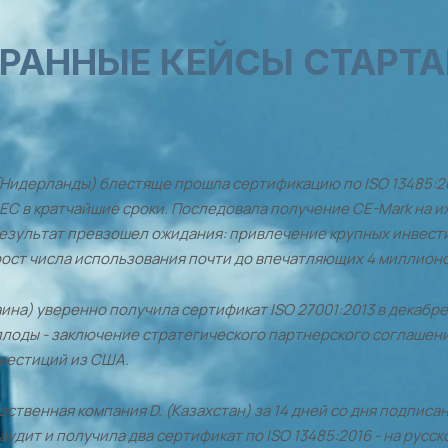
РАННЫЕ КЕЙСЫ СТАРТ
 (Нидерланды) блестяще прошла сертификацию по ISO 13485:2
 ЕС в кратчайшие сроки. Последовала получение CE-Mark на 
результат превзошел ожидания: привлечение крупных инвест
ост числа использования почти до впечатляющих 4 миллионо
аина) уверенно получила сертификат ISO 27001:2013 в декабре 
плоды - заключение стратегического партнерского соглашен
вестиций из США.
ственная компания D. (Казахстан) за 14 дней со дня подписа
аудит и получила два
сертификат
по ISO 13485:2016 - на русс