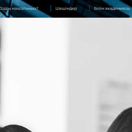
Сіздің мақсатыңыз?
Шешімдер
Білім академиясы