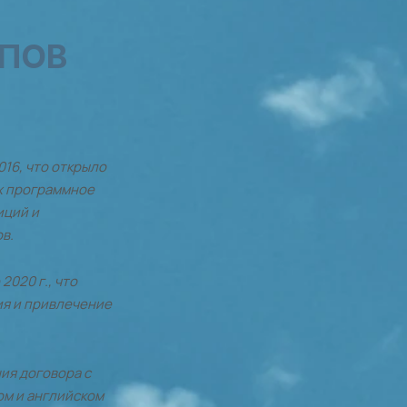
АПОВ
016, что открыло
их программное
иций и
в.
2020 г., что
ия и привлечение
ния договора с
ком и английском