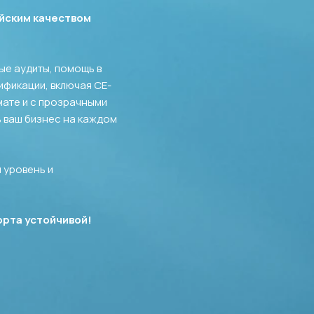
йским качеством
ые аудиты, помощь в
ификации, включая CE-
мате и с прозрачными
ь ваш бизнес на каждом
й уровень и
орта устойчивой!