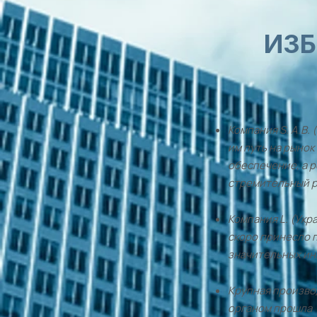
ИЗБ
Компания S. A.B.
им путь на рынок
обеспечение, а 
стремительный р
Компания L. (Укр
скоро принесло 
значительных ин
Крупная производ
органом прошла 