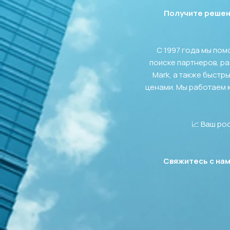
Получите решен
С 1997 года мы пом
поиске партнеров, ра
Mark, а также быстр
ценами. Мы работаем к
📈 Ваш ро
Свяжитесь с нам