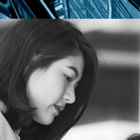
qm
petence