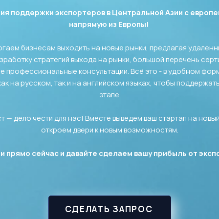
ия поддержки экспортеров в Центральной Азии с европе
напрямую из Европы!
огаем бизнесам выходить на новые рынки, предлагая удаленн
зработку стратегий выхода на рынки, большой перечень серт
ые профессиональные консультации. Всё это - в удобном фор
ак на русском, так и на английском языках, чтобы поддержат
этапе.
ст — дело чести для нас! Вместе выведем ваш стартап на новы
откроем двери к новым возможностям.
и прямо сейчас и давайте сделаем вашу прибыль от эксп
СДЕЛАТЬ ЗАПРОС