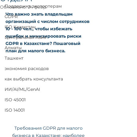
Поддержка экспортерам
Обновлено:
24 февр.
Что важно знать владельцам 
GDPR
организаций с числом сотрудников 
ISO Казахстан
10 - 100 чел., чтобы избежать 
ошибок и минизироовать риски 
Центральная Азия
GDPR в Казахстане? Пошаговый 
Алматы
план для малого бизнеса.
Ташкент
экономия расходов
как выбрать консультанта
ИИ/AI/ML/GenAI
ISO 45001
ISO 14001
Требования GDPR для малого 
бизнеса в Казахстане: наиболее 