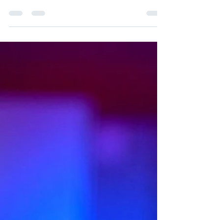
Как GDPR влияет на казахстанский бизнес?
Сравнение с Законом РК. Практические шаги,
чек-лист комплаенса, связь с ISO 27001. Для
ИТ и экспортёров.