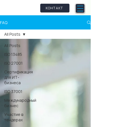
qm
petence
КОНТАКТ
FAQ
All Posts
All Posts
ISO 13485
ISO 27001
Сертификация
для ИТ-
бизнеса
ISO 37001
Международный
бизнес
Участие в
тендерах