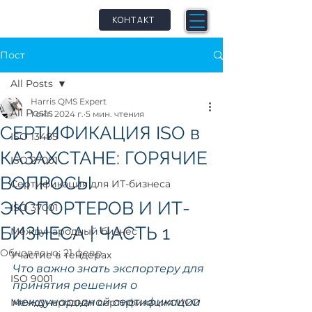
qm
petence
КОНТАКТ
Пост
All Posts
Harris QMS Expert
All Posts
1 окт. 2024 г.
5 мин. чтения
СЕРТИФИКАЦИЯ ISO в
ISO 13485
КАЗАХСТАНЕ: ГОРЯЧИЕ
ISO 27001
ВОПРОСЫ
Сертификация для ИТ-бизнеса
ЭКСПОРТЕРОВ И ИТ-
ISO 37001
БИЗНЕСА | ЧАСТЬ 1
Международный бизнес
Обновлено:
21 февр.
Участие в тендерах
Что важно знать экспортеру для 
ISO 9001
принятия решения о 
международной сертификации 
Международная сертификация ИСО