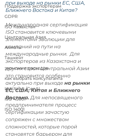
при выходе на рынки ЕС, США, 
Поддержка экспортерам
Ближнего Востока и Китая? 
GDPR
Международная сертификация 
ISO Казахстан
ISO становится ключевыми 
Центральная Азия
элементоми эволюции для 
компаний на пути на 
Алматы
международные рынки.  Для 
Ташкент
экспортеров из Казахстана и 
экономия расходов
других стран Центральной Азии 
это становится особенно 
как выбрать консультанта
актуально при выходе 
на рынки 
ИИ/AI/ML/GenAI
ЕС, США, Китая и Ближнего 
Востока.
 Для непосвященого 
ISO 45001
предпринимателя процесс 
ISO 14001
сертификации зачастую 
сопряжен с множеством 
сложностей, которые порой 
становятся барьером для 