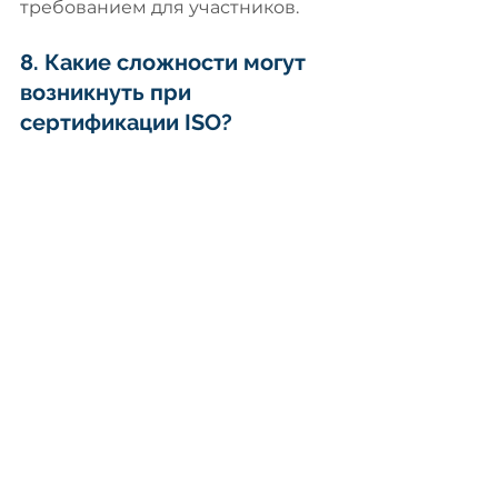
требованием для участников.
8. Какие сложности могут 
возникнуть при 
сертификации ISO?
Основные сложности включают 
неполную подготовку 
документации
, отсутствие 
опыта у сотрудников и 
недостаточное финансирование.
Дополнительные сложности 
могут возникнуть при 
недостаточном понимании 
требований стандарта
или 
выборе неподходящего 
сертификационного органа. 
Мы также бы отметили, что 