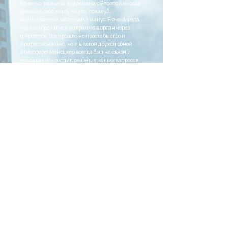
Конечно, разница во времени с Европой иногда
давала о себе знать, но это, пожалуй,
единственный маленький минус. Я очень рада,
что мы обратились напрямую в орган через
qmpetence. Все прошло не просто быстро и
профессионально, но и в такой дружелюбной
атмосфере! Менеджер всегда был на связи и
оперативно находил решения наших вопросов.
Знаете что? Я с удовольствием порекомендую
qmpetence своим коллегам. У нас есть с чем
сравнить, и это команда действительно
выделяется на рынке!”
Маргулан А. (имя изменено):
"Мы обратились в qmpetence с задачей
сертифицировать нашу мобильную апу и
получить СЕ-маркировку для выхода на рынок
ЕС. Честно, сначала думали, что этого будет
достаточно, но оказалось, что ISO 13485 серьезно
увеличивает шансы на успех и снимает многие
препоны в регистрации у госорганов ЕС. В
итоге, внедряли реальную систему, не "для
галочки", а так, чтобы всё честно работало.
Документы хранили в Confluence, что сильно
помогало – всегда актуальные версии под рукой
и каждый член команды может быстро
подключиться, внести правки.