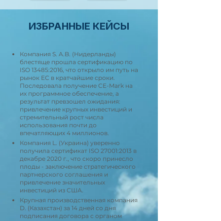
ИЗБРАННЫЕ КЕЙСЫ
Компания S. A.B. (Нидерланды)
блестяще прошла сертификацию по
ISO 13485:2016, что открыло им путь на
рынок ЕС в кратчайшие сроки.
Последовала получение CE-Mark на
их программное обеспечение, а
результат превзошел ожидания:
привлечение крупных инвестиций и
стремительный рост числа
использования почти до
впечатляющих 4 миллионов.
Компания L. (Украина) уверенно
получила сертификат ISO 27001:2013 в
декабре 2020 г., что скоро принесло
плоды - заключение стратегического
партнерского соглашения и
привлечение значительных
инвестиций из США.
Крупная производственная компания
D. (Казахстан) за 14 дней со дня
подписания договора с органом