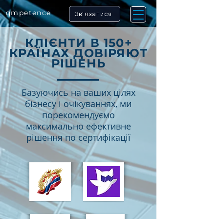
qm
petence
Зв'язатися
КЛІЄНТИ В 150+
КРАЇНАХ ДОВІРЯЮТ
РІШЕНЬ
Базуючись на ваших цілях
бізнесу і очікуваннях, ми
порекомендуємо
максимально ефективне
рішення по сертифікації