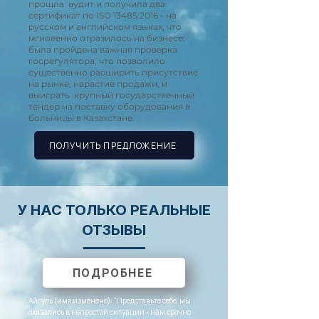
прошла аудит и получила два
сертификат по ISO 13485:2016 - на
русском и английском языках, что
мгновенно отразилось на бизнесе:
была пройдена важная проверка
госрегулятора, что позволило
существенно расширить присутствие
на рынке, нарастив продажи, и
выиграть крупный государственный
тендер на поставку оборудования в
больницы в Казахстане.
ПОЛУЧИТЬ ПРЕДЛОЖЕНИЕ
У НАС ТОЛЬКО РЕАЛЬНЫЕ
ОТЗЫВЫ
ПОДРОБНЕЕ
Айгуль (имя изменено): “Представьте себе, мы
оказались в непростой ситуации - нам срочно