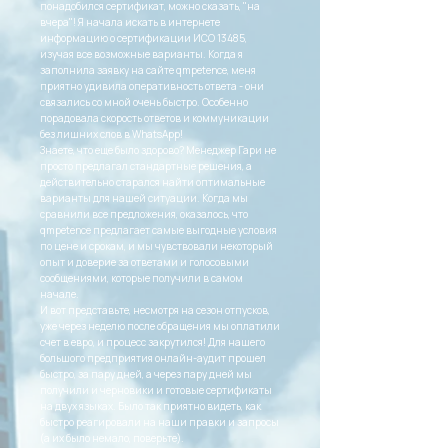
понадобился сертификат, можно сказать, "на
вчера"! Я начала искать в интернете
информацию о сертификации ИСО 13485,
изучая все возможные варианты. Когда я
заполнила заявку на сайте qmpetence, меня
приятно удивила оперативность ответа - они
связались со мной очень быстро. Особенно
порадовала скорость ответов и коммуникации
без лишних слов в WhatsApp!
Знаете, что еще было здорово? Менеджер Гари не
просто предлагал стандартные решения, а
действительно старался найти оптимальные
варианты для нашей ситуации. Когда мы
сравнили все предложения, оказалось, что
qmpetence предлагает самые выгодные условия
по цене и срокам, и мы чувствовали некоторый
опыт и доверие за ответами и голосовыми
сообщениями, которые получили в самом
начале.
И вот представьте, несмотря на сезон отпусков,
уже через неделю после обращения мы оплатили
счет в евро, и процесс закрутился! Для нашего
большого предприятия онлайн-аудит прошел
быстро, за пару дней, а через пару дней мы
получили и черновики и готовые сертификаты
на двух языках. Было так приятно видеть, как
быстро реагировали на наши правки и запросы
(а их было немало, поверьте).