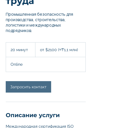
труда
Промышленная безопасность для
производства, строительства,
логистики и международных
подрядчиков.
от
$2100
20 минут
2
от $2100 (≈₸1,1 млн)
(≈₸1,1
0
млн)
м
Online
и
н
у
т
Запросить контакт
Описание услуги
Международная сертификация ISO