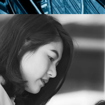
qm
petence