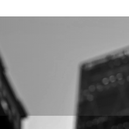
Калькулятор
Ваша цель?
Наши решения
Академия 
ЯЕМ ДОСТУП ИТ-КОМП
ДИТЕЛЕЙ В KZ/UZ К
ОРТНЫМ КОНТРАКТАМ 
КАЦИЮ ISO 27001, IS
01, ISO 37001, ISO 90