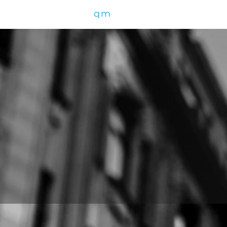
qm
petence
УСКОР
МЕДПРОИЗВО
ЭКСП
СЕРТИФИ
ISO 420