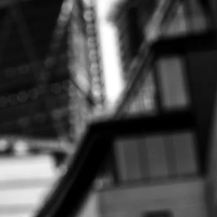
 стоимость за 45 сек.
ться на консультацию
верить готовность
ь чек-лист подготовки
Академия знаний
FAQ
ный вебинар о CE-Mark