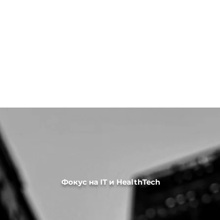
Фокус на IT и HealthTech