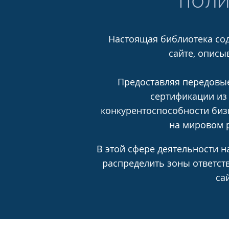
ПОЛИ
Настоящая библиотека сод
сайте, описы
Предоставляя передовые
сертификации из
конкурентоспособности бизн
на мировом р
В этой сфере деятельности 
распределить зоны ответст
са