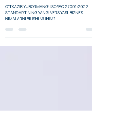
BO‘YICHA
SAVOLLARINGIZGA JAVOB
BERAMIZ
O‘TKAZIB YUBORMANG! ISO/IEC 27001:2022
STANDARTINING YANGI VERSIYASI. BIZNES
NIMALARNI BILISHI MUHIM?