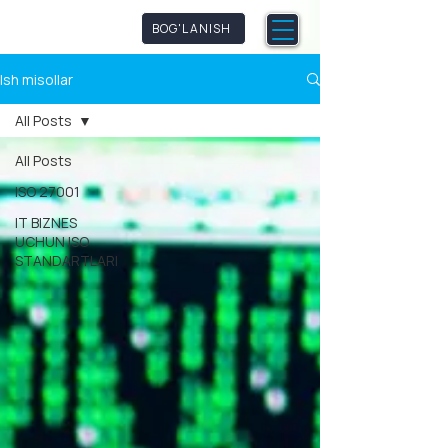
qmpetence
BOG'LANISH
Ish misollar
All Posts
All Posts
ISO 27001
IT BIZNES
UCHUN ISO
STANDARTLARI