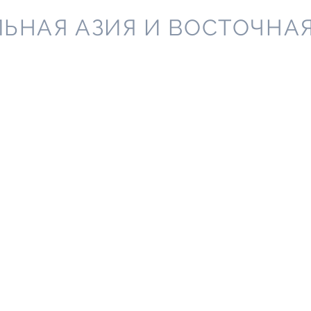
ЛЬНАЯ
АЗИЯ И ВОСТОЧНА
лиотека содержит свод различных документов, ко
ния на сайте, описывают ответственность пользов
важные вопросы.
яя передовые решения в области подтверждения с
ропейского Союза, Канады, мы всеми силами спос
обности бизнеса из Казахстана, Узбекистана, стр
точной Европы на мировом рынке, а также их дол
последовательному развитию.
ре деятельности наши пользовательские соглашен
ь взаимоотношения, распределить зоны ответств