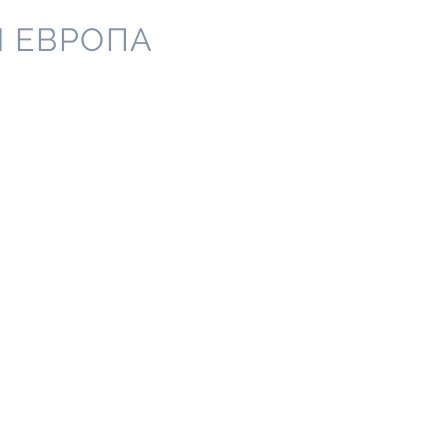
Я ЕВРОПА
торые содержат
ателей и другие
оответствия
обствуем росту
ан Центральной
госрочному
ия призваны
енности между