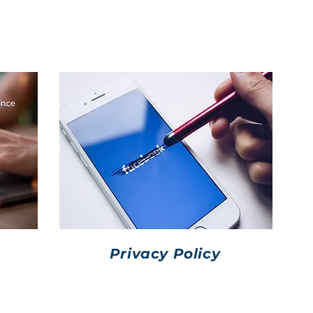
ми, защитить права пользователей и владельцев с
минимизировать риски правовых споров.
Privacy Policy
мацию
Юридический документ объясняет,
те,
как веб-сайт, приложение или