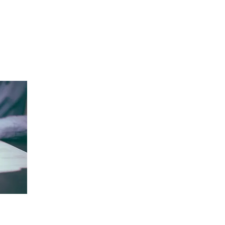
лей,
организация собирает, использует,
гих
передает и защищает личную
информацию своих пользователей
или клиентов.