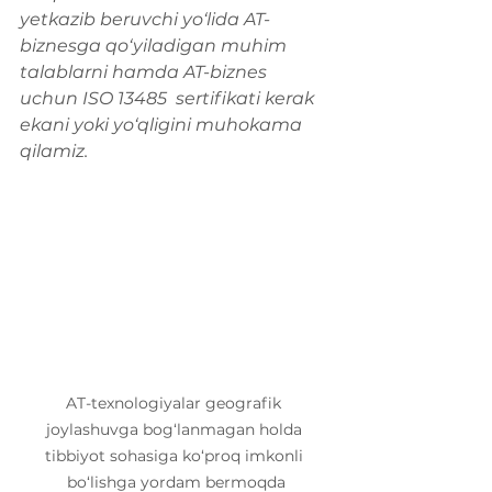
yetkazib beruvchi yo‘lida AT-
biznesga qo‘yiladigan muhim 
talablarni hamda AT-biznes 
uchun ISO 13485  sertifikati kerak 
ekani yoki yo‘qligini muhokama 
qilamiz.
AT-texnologiyalar geografik 
joylashuvga bog‘lanmagan holda 
tibbiyot sohasiga ko‘proq imkonli 
bo‘lishga yordam bermoqda