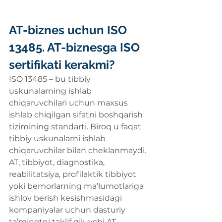
AT-biznes uchun ISO 
13485. AT-biznesga ISO 
sertifikati kerakmi?
ISO 13485 – bu tibbiy 
uskunalarning ishlab 
chiqaruvchilari uchun maxsus 
ishlab chiqilgan sifatni boshqarish 
tizimining standarti. Biroq u faqat 
tibbiy uskunalarni ishlab 
chiqaruvchilar bilan cheklanmaydi. 
AT, tibbiyot, diagnostika, 
reabilitatsiya, profilaktik tibbiyot 
yoki bemorlarning ma’lumotlariga 
ishlov berish kesishmasidagi 
kompaniyalar uchun dasturiy 
ta’minotni taklif qiluvchi AT-