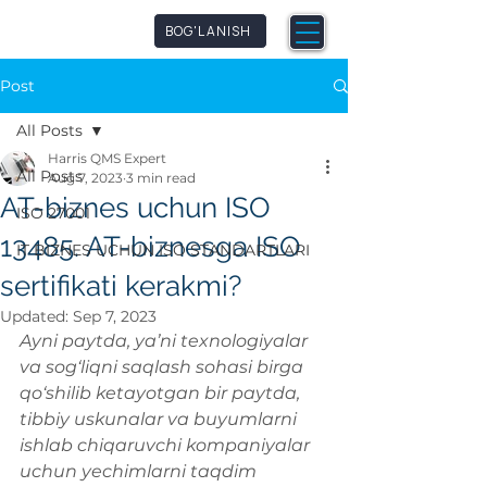
qmpetence
BOG'LANISH
Post
All Posts
Harris QMS Expert
All Posts
Aug 7, 2023
3 min read
AT-biznes uchun ISO
ISO 27001
13485. AT-biznesga ISO
IT BIZNES UCHUN ISO STANDARTLARI
sertifikati kerakmi?
Updated:
Sep 7, 2023
Ayni paytda, ya’ni texnologiyalar 
va sog‘liqni saqlash sohasi birga 
qo‘shilib ketayotgan bir paytda, 
tibbiy uskunalar va buyumlarni 
ishlab chiqaruvchi kompaniyalar 
uchun yechimlarni taqdim 