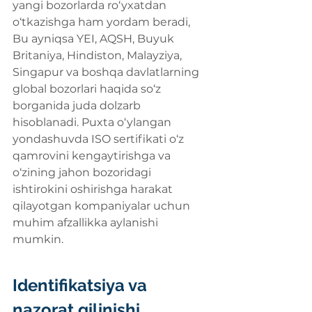
yangi bozorlarda ro‘yxatdan 
o‘tkazishga ham yordam beradi, 
Bu ayniqsa YEI, AQSH, Buyuk 
Britaniya, Hindiston, Malayziya, 
Singapur va boshqa davlatlarning 
global bozorlari haqida so‘z 
borganida juda dolzarb 
hisoblanadi. Puxta o‘ylangan 
yondashuvda ISO sertifikati o‘z 
qamrovini kengaytirishga va 
o‘zining jahon bozoridagi 
ishtirokini oshirishga harakat 
qilayotgan kompaniyalar uchun 
muhim afzallikka aylanishi 
mumkin.
Identifikatsiya va 
nazorat qilinishi