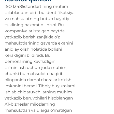
ISO 13485standartining muhim 
talablaridan biri– bu identifikatsiya 
va mahsulotning butun hayotiy 
tsiklining nazorat qilinishi. Bu 
kompaniyalar istalgan paytda 
yetkazib berish zanjirida o‘z 
mahsulotlarining qayerda ekanini 
aniqlay olish holatida bo‘lishi 
kerakligini bildiradi. Bu 
bemorlarning xavfsizligini 
ta’minlash uchun juda muhim, 
chunki bu mahsulot chaqirib 
olinganida darhol choralar ko‘rish 
imkonini beradi. Tibbiy buyumlarni 
ishlab chiqaruvchilarning muhim 
yetkazib beruvchilari hisoblangan 
AT-bizneslar mijozlarning 
mahsulotlari va ularga o‘rnatilgan 