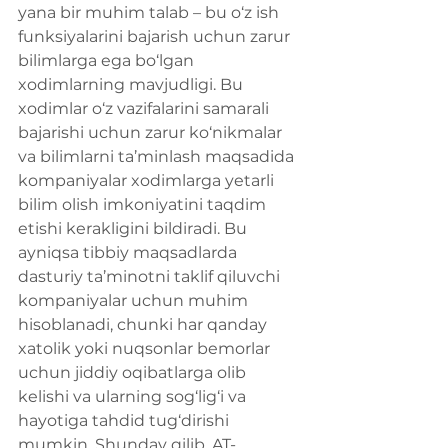
yana bir muhim talab – bu o‘z ish 
funksiyalarini bajarish uchun zarur 
bilimlarga ega bo‘lgan 
xodimlarning mavjudligi. Bu 
xodimlar o‘z vazifalarini samarali 
bajarishi uchun zarur ko‘nikmalar 
va bilimlarni ta’minlash maqsadida 
kompaniyalar xodimlarga yetarli 
bilim olish imkoniyatini taqdim 
etishi kerakligini bildiradi. Bu 
ayniqsa tibbiy maqsadlarda 
dasturiy ta’minotni taklif qiluvchi 
kompaniyalar uchun muhim 
hisoblanadi, chunki har qanday 
xatolik yoki nuqsonlar bemorlar 
uchun jiddiy oqibatlarga olib 
kelishi va ularning sog‘lig‘i va 
hayotiga tahdid tug‘dirishi 
mumkin. Shunday qilib, AT-