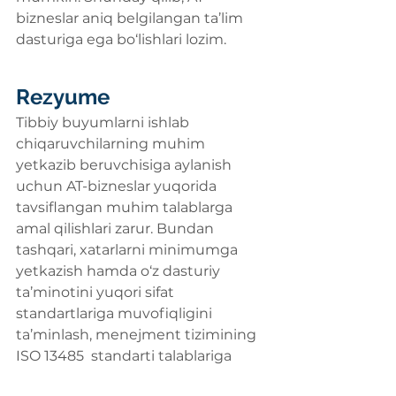
bizneslar aniq belgilangan ta’lim 
dasturiga ega bo‘lishlari lozim.
Rezyume
Tibbiy buyumlarni ishlab 
chiqaruvchilarning muhim 
yetkazib beruvchisiga aylanish 
uchun AT-bizneslar yuqorida 
tavsiflangan muhim talablarga 
amal qilishlari zarur. Bundan 
tashqari, xatarlarni minimumga 
yetkazish hamda o‘z dasturiy 
ta’minotini yuqori sifat 
standartlariga muvofiqligini 
ta’minlash, menejment tizimining 
ISO 13485  standarti talablariga 
muvofiqligini sertifikatsion 