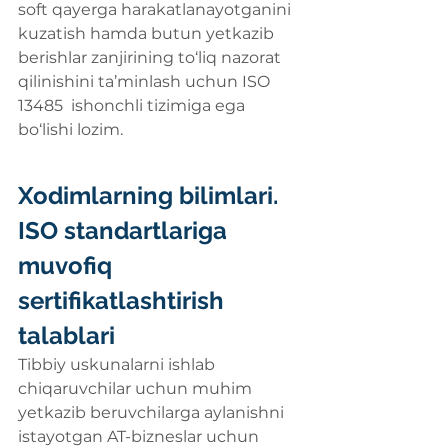
soft qayerga harakatlanayotganini 
kuzatish hamda butun yetkazib 
berishlar zanjirining to‘liq nazorat 
qilinishini ta’minlash uchun ISO 
13485  ishonchli tizimiga ega 
bo‘lishi lozim.
Xodimlarning bilimlari. 
ISO standartlariga 
muvofiq 
sertifikatlashtirish 
talablari
Tibbiy uskunalarni ishlab 
chiqaruvchilar uchun muhim 
yetkazib beruvchilarga aylanishni 
istayotgan AT-bizneslar uchun 