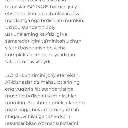
bizneslar ISO 13485 tizimini joriy 
etishdan alohida ustunliklarga va 
manfaatga ega bo‘lishlari mumkin. 
Ushbu standart tibbiy 
uskunalarning xavfsizligi va 
samaradorligini ta’minlash uchun 
sifatni boshqarish bo‘yicha 
kompleks tizimga qo‘yiladigan 
talablarni tavsiflaydi.
ISO 13485 tizimini joriy etar ekan, 
AT-bizneslar o‘z mahsulotlarining 
eng yuqori sifat standartlariga 
muvofiq bo‘lishini ta’minlashlari 
mumkin. Bu, shuningdek, ularning 
mijozlariga, buyumlarning ishlab 
chiqaruvchilariga tez va kam 
resurslar bilan o‘z mahsulotlarini 