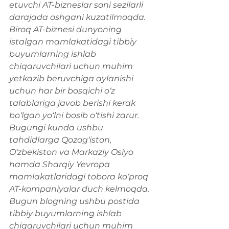
etuvchi AT-bizneslar soni sezilarli 
darajada oshgani kuzatilmoqda. 
Biroq AT-biznesi dunyoning 
istalgan mamlakatidagi tibbiy 
buyumlarning ishlab 
chiqaruvchilari uchun muhim 
yetkazib beruvchiga aylanishi 
uchun har bir bosqichi o‘z 
talablariga javob berishi kerak 
bo‘lgan yo‘lni bosib o‘tishi zarur. 
Bugungi kunda ushbu 
tahdidlarga Qozog‘iston, 
O‘zbekiston va Markaziy Osiyo 
hamda Sharqiy Yevropa 
mamlakatlaridagi tobora ko‘proq 
AT-kompaniyalar duch kelmoqda. 
Bugun blogning ushbu postida 
tibbiy buyumlarning ishlab 
chiqaruvchilari uchun muhim 