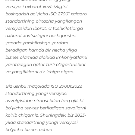
versiyasi axborot xavfsizligini 
boshqarish bo‘yicha ISO 27001 xalqaro 
standartining o‘rtacha yangilangan 
versiyasidan iborat. U tashkilotlarga 
axborot xavfsizligini boshqarishni 
yanada yaxshilashga yordam 
beradigan hamda bir necha yilga 
biznes olamida alohida imkoniyatlarni 
yaratadigan qator turli o‘zgartirishlar 
va yangiliklarni o‘z ichiga olgan. 
Biz ushbu maqolada ISO 27001:2022 
standartining yangi versiyasi 
avvalgisidan nimasi bilan farq qilishi 
bo‘yicha tez-tez beriladigan savollarni 
ko‘rib chiqamiz. Shuningdek, biz 2023-
yilda standartning yangi versiyasi 
bo‘yicha biznes uchun 