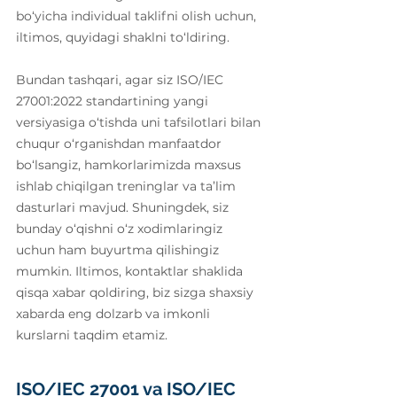
bo‘yicha individual taklifni olish uchun, 
iltimos, quyidagi shaklni to‘ldiring.
Bundan tashqari, agar siz ISO/IEC 
27001:2022 standartining yangi 
versiyasiga o‘tishda uni tafsilotlari bilan 
chuqur o‘rganishdan manfaatdor 
bo‘lsangiz, hamkorlarimizda maxsus 
ishlab chiqilgan treninglar va ta’lim 
dasturlari mavjud. Shuningdek, siz 
bunday o‘qishni o‘z xodimlaringiz 
uchun ham buyurtma qilishingiz 
mumkin. Iltimos, kontaktlar shaklida 
qisqa xabar qoldiring, biz sizga shaxsiy 
xabarda eng dolzarb va imkonli 
kurslarni taqdim etamiz.
ISO/IEC 27001 va ISO/IEC 