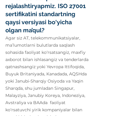
rejalashtiryapmiz. ISO 27001 
sertifikatini standartning 
qaysi versiyasi bo‘yicha 
olgan ma’qul?
Agar siz AT, telekommunikatsiyalar, 
ma’lumotlarni bulutlarda saqlash 
sohasida faoliyat ko‘rsatsangiz, maxfiy 
axborot bilan ishlasangiz va tenderlarda 
qatnashsangiz yoki Yevropa Ittifoqida, 
Buyuk Britaniyada, Kanadada, AQSHda 
yoki Janubi-Sharqiy Osiyoda va Yaqin 
Sharqda, shu jumladan Singapur, 
Malayziya, Janubiy Koreya, Indoneziya, 
Avstraliya va BAAda  faoliyat 
ko‘rsatuvchi yirik kompaniyalar bilan 
yangi bitimlarni tuzishni 
rejalashtirayotgan bo‘lsangiz, unda 
hozirning o‘zidayoq  ISO 27001:2022 