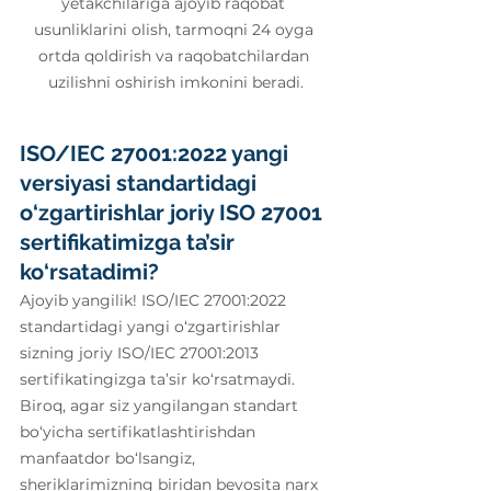
yetakchilariga ajoyib raqobat 
usunliklarini olish, tarmoqni 24 oyga 
ortda qoldirish va raqobatchilardan 
uzilishni oshirish imkonini beradi.
ISO/IEC 27001:2022 
yangi 
versiyasi 
standartidagi 
o‘zgartirishlar joriy ISO 27001 
sertifikatimizga ta’sir 
ko‘rsatadimi?
Ajoyib yangilik! ISO/IEC 27001:2022 
standartidagi yangi o‘zgartirishlar 
sizning joriy ISO/IEC 27001:2013 
sertifikatingizga ta’sir ko‘rsatmaydi. 
Biroq, agar siz yangilangan standart 
bo‘yicha sertifikatlashtirishdan 
manfaatdor bo‘lsangiz, 
sheriklarimizning biridan bevosita narx 