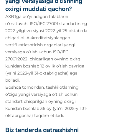
yangi versiyasiga o‘tishning 
oxirgi muddati qachon? 
AXBTga qo‘yiladigan talablarni 
o‘rnatuvchi ISO/IEC 27001 standartining 
2022-yilgi versiyasi 2022-yil 25-oktabrda 
chiqarildi. Akkreditatsiyalangan 
sertifikatlashtirish organlari yangi 
versiyaga o‘tish uchun ISO/IEC 
27001:2022  chiqarilgan oyning oxirgi 
kunidan boshlab 12 oylik o‘tish davriga 
(ya’ni 2023-yil 31-oktabrigacha) ega 
bo‘ladi. 
Boshqa tomondan, tashkilotlarning 
o‘ziga yangi versiyaga o‘tish uchun 
standart chiqarilgan oyning oxirgi 
kunidan boshlab 36 oy (ya’ni 2025-yil 31-
oktabrgacha) taqdim etiladi.
Biz tenderda qatnashishni 