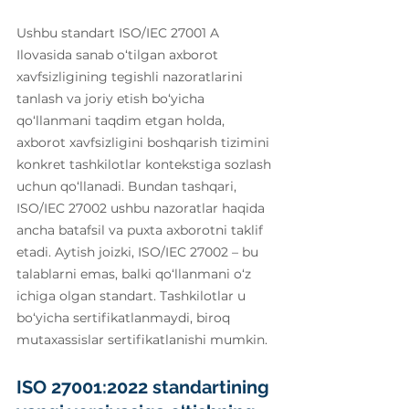
Ushbu standart ISO/IEC 27001 A 
Ilovasida sanab o‘tilgan axborot 
xavfsizligining tegishli nazoratlarini 
tanlash va joriy etish bo‘yicha 
qo‘llanmani taqdim etgan holda, 
axborot xavfsizligini boshqarish tizimini 
konkret tashkilotlar kontekstiga sozlash 
uchun qo‘llanadi. Bundan tashqari, 
ISO/IEC 27002 ushbu nazoratlar haqida 
ancha batafsil va puxta axborotni taklif 
etadi. Aytish joizki, ISO/IEC 27002 – bu 
talablarni emas, balki qo‘llanmani o‘z 
ichiga olgan standart. Tashkilotlar u 
bo‘yicha sertifikatlanmaydi, biroq 
mutaxassislar sertifikatlanishi mumkin.
ISO 27001:2022 standartining 