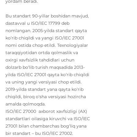
yordam beradi.
Bu standart 90-yillar boshidan mavjud, 
dastavval u ISO/IEC 17799 deb 
nomlangan. 2005-yilda standart qayta 
ko‘rib chiqildi va yangi ISO/IEC 27001 
nomi ostida chop etildi. Texnologiyalar 
taraqqiyotidan ortda qolmaslik va 
oxirgi xavfsizlik tahdidlari uchun 
dolzarb bo‘lib turish maqsadida 2013-
yilda ISO/IEC 27001 qayta ko‘rib chiqildi 
va uning yangi versiyasi chop etildi. 
2019-yilda standart yana qayta ko‘rib 
chiqildi, biroq o‘sha versiyasi hozircha 
amalda qolmoqda.
ISO/IEC 27000  axborot xavfsizligi (AX) 
standartlari oilasiga kiruvchi va ISO/IEC 
27001 bilan chambarchas bog‘liq yana 
bir standart – bu ISO/IEC 27002. 