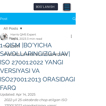
qmpetence
BOG'LANISH
Post
All Posts
Harris QMS Expert
All Posts
Sep 6, 2023
3 min read
1-QISM |BO‘YICHA
ISO 27001
SAVOLLARINGIZGA JAV|
IT BIZNES UCHUN ISO STANDARTLARI
ISO 27001:2022 YANGI
VERSIYASI VA
ISO27001:2013 ORASIDAGI
FARQ
Updated:
Apr 14, 2025
2022-yil 25-oktabrda chop etilgan ISO 
27001:2022 standartining yangi 