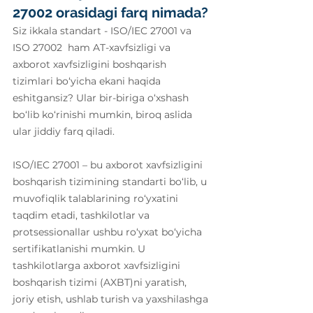
27002 orasidagi farq nimada?
Siz ikkala standart - ISO/IEC 27001 va 
ISO 27002  ham AT-xavfsizligi va 
axborot xavfsizligini boshqarish 
tizimlari bo‘yicha ekani haqida 
eshitgansiz? Ular bir-biriga o‘xshash 
bo‘lib ko‘rinishi mumkin, biroq aslida 
ular jiddiy farq qiladi.
ISO/IEC 27001 – bu axborot xavfsizligini 
boshqarish tizimining standarti bo‘lib, u 
muvofiqlik talablarining ro‘yxatini 
taqdim etadi, tashkilotlar va 
protsessionallar ushbu ro‘yxat bo‘yicha 
sertifikatlanishi mumkin. U 
tashkilotlarga axborot xavfsizligini 
boshqarish tizimi (AXBT)ni yaratish, 
joriy etish, ushlab turish va yaxshilashga 