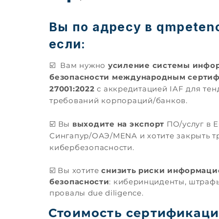
Вы по адресу в qmpeten
если:
☑️ Вам нужно
усиление системы инфо
безопасности международным сертиф
27001:2022
с аккредитацией IAF для тен
требований корпораций/банков.
☑️
Вы
выходите на экспорт
ПО/услуг в 
Сингапур/ОАЭ/MENA и хотите закрыть т
кибербезопасности.
☑️
Вы хотите
снизить риски информаци
безопасности
: киберинциденты, штраф
провалы due diligence.
Стоимость сертификац