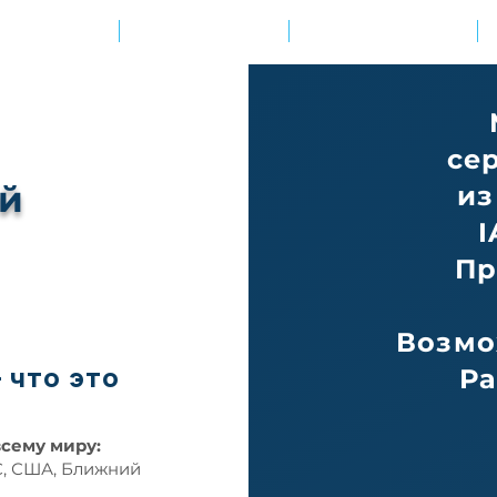
Ваша цель?
Наши решения
Академия знаний
се
ий
из
I
Пр
Возмо
 что это
Ра
всему миру:
С, США, Ближний