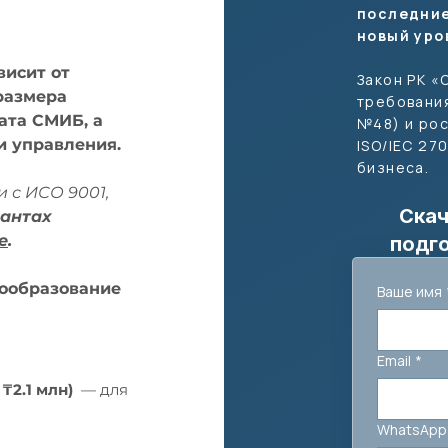
последние
новый уро
висит от
Закон РК «
размера
требовани
ата СМИБ, а
№48) и ро
и управления.
ISO/IEC 27
бизнеса.
 с ИСО 9001,
Скач
иантах
е
.
подго
ообразование
Ваше имя
Email
*
 ₸2.1 млн)
— для
WhatsApp