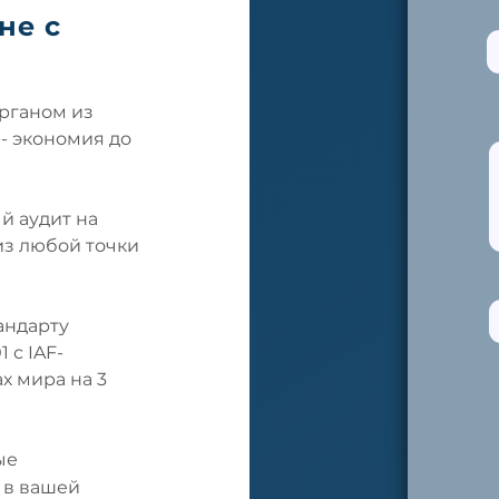
не с
органом из
- экономия до
й аудит на
из любой точки
андарту
 с IAF-
ах мира
на 3
ые
 в вашей