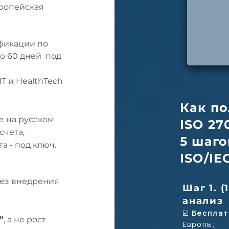
ропейская
ификации по
до 60 дней под
Т и HealthTech
Как п
е
на русском
ISO 27
счета,
5 шаг
а - под ключ.
ISO/IE
ез внедрения
Шаг 1. 
анализ
☑️
Бесплат
”
, а не рост
Европы;