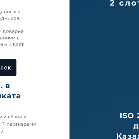
2 сло
данных и
удников.
и доверие:
паниям в
ам и дает
 сек.
. в
иката
ISO 
 из Азии и
 IT-партнерами
д
2.
Каза