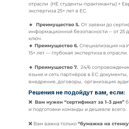
отрасли (
НЕ
студенты-практиканты) +
Ев
экспертиза 25+ лет в ЕС.
​​​​​🔹
Преимущество 5.
От заявки до серт
информационной безопасности -- от 25 
ключ.
🔹
Преимущество 6.
Специализация на И
15+ лет — глубокая экспертиза в отрасли.
🔹
Преимущество 7.
24/6 сопровождени
языке и сеть партнёров в ЕС: документы, 
внедрение, договоры, организация аудит
Решения не подойдут вам, если:
❌
Вам нужен “сертификат за 1–3 дня”
б
и подготовки команды и дешевле всего.
❌
Вам важна только
“бумажка на стенку