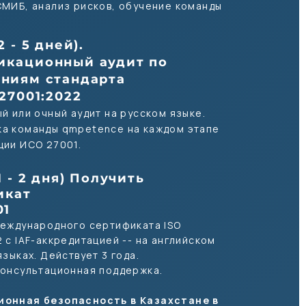
МИБ, анализ рисков, обучение команды​
2 - 5 дней).
икационный аудит по
аниям стандарта
 27001:2022
ый или очный аудит на русском языке.
ка команды qmpetence на каждом этапе
ции ИСО 27001.
1 - 2 дня) Получить
икат
01
международного сертификата ISO
 с IAF-аккредитацией -- на английском
языках. Действует 3 года.
консультационная поддержка.
онная безопасность в Казахстане в