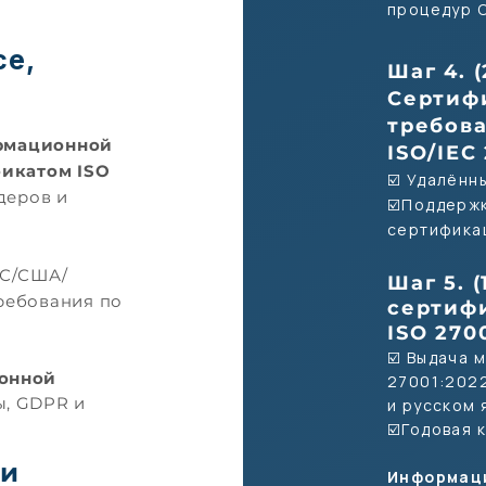
процедур С
ce,
Шаг 4. (
Сертиф
требов
рмационной
ISO/IEC
икатом ISO
☑️ Удалённ
деров и
☑️Поддерж
сертифика
ЕС/США/
Шаг 5. (
ребования по
сертиф
ISO 270
☑️ Выдача 
онной
27001:2022
ы, GDPR и
и русском 
☑️Годовая 
ии
Информаци