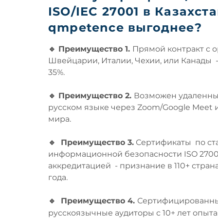
ISO/IEC 27001 в Казахста
qmpetence выгоднее?
🔹
Преимущество 1.
Прямой контракт
с 
Швейцарии, Италии, Чехии, или Канады -
35%.
🔹
Преимущество 2.
Возможен
удаленны
русском языке через Zoom/Google Meet 
мира.
🔹
Преимущество 3.
Сертификаты по ст
информационной безопасности ISO 27001
аккредитацией - признание в 110+ стран
года.
🔹
Преимущество 4.
Сертифицированн
русскоязычные
аудиторы с 10+ лет опыта