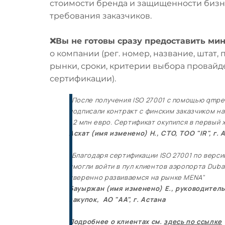
стоимости бренда и защищенности бизн
требования заказчиков.
❌
Вы не готовы сразу предоставить м
о компании (рег. номер, название, штат, 
рынки, сроки, критерии выбора провайд
сертификации).
"После получения ISO 27001 с помощью
qmpe
подписали контракт с финским заказчиком н
1,2 млн евро. Сертификат окупился в первый 
Асхат (имя изменено) Н., CTO, ТОО "IR", г.
"Благодаря сертификации ISO 27001 по версии
смогли войти в пул клиентов аэропорта Duba
уверенно развиваемся на рынке MENA"
Бауыржан (имя изменено) Е., руководител
закупок, АО "AA", г. Астана
Подробнее о клиентах см.
здесь по ссылке