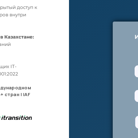
рытый доступ к
ров внутри
в Казахстане:
аний
щих IT-
01:2022
ждународном
+ стран | IAF