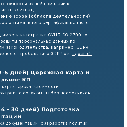
готовности
вашей компании к
ции ИСО 27001;
ение scope (области деятельности)
бор оптимального сертификационного
одимости интеграции СУИБ ISO 27001 с
 защиты персональных данных по
ям законодательства, например, GDPR
робнее о требованиях GDPR см.
здесь 👉
.
(3-5 дней) Дорожная карта и
альное КП
 карта, сроки, стоимость.
онтракт с органом ЕС без посредников.
(14 - 30 дней) Подготовка
нтации
ка документации: разработка политик,