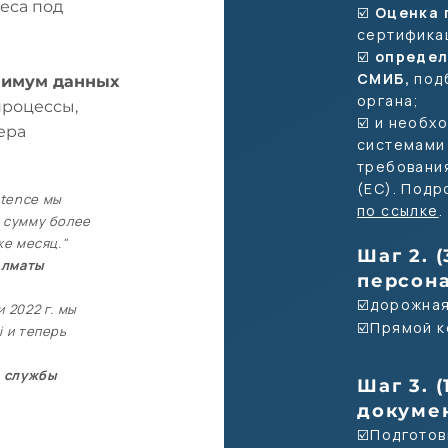
еса под
☑️
Оценка 
сертифика
☑️
определ
СМИБ,
под
инимум данных
органа;
процессы,
☑️ и необх
ера
системами
требовани
(ЕС). Под
tence
мы
по ссылке
а сумму более
же месяц."
Шаг 2. 
 Алматы
персон
☑️дорожная
 2022 г. мы
☑️Прямой к
i и теперь
ь службы
Шаг 3. 
докуме
☑️Подготов